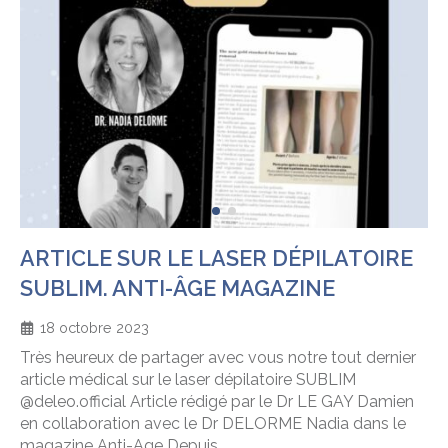
ARTICLE SUR LE LASER DÉPILATOIRE
SUBLIM. ANTI-ÂGE MAGAZINE
18 octobre 2023
Très heureux de partager avec vous notre tout dernier
article médical sur le laser dépilatoire SUBLIM
@deleo.official Article rédigé par le Dr LE GAY Damien
en collaboration avec le Dr DELORME Nadia dans le
magazine Anti-Age Depuis...