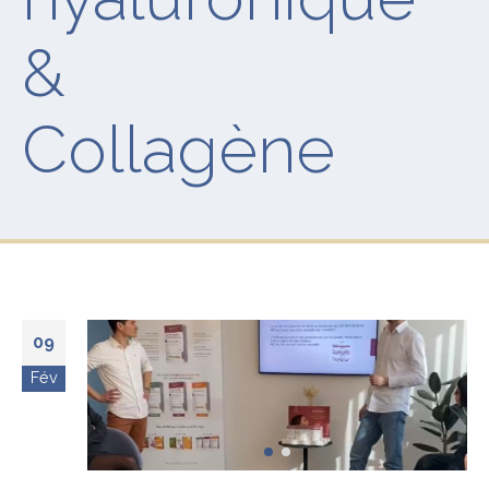
&
Collagène
09
Fév